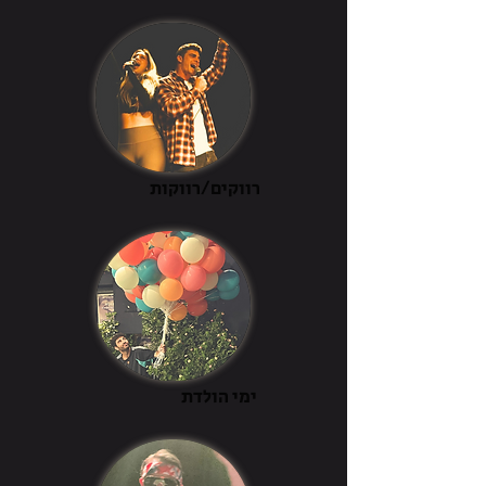
רווקים/רווקות
ימי הולדת