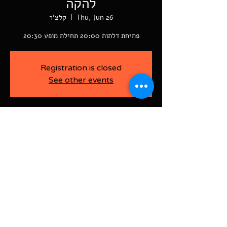
להקה
Thu, Jun 26
  |  
קלצ'ר
פתיחת דלתות 20:00 תחילת מופע 20:30
Registration is closed
See other events
-
Jun 26, 2025, 8:30 PM
קלצ'ר, רוטשילד פינת ז'בוטינסקי ראשל"צ
BAJA-WOO PRODUCTION LTD
Address רוטשילד 60
ראשון לציון, ישראל
7526916
Israel
03-9666141
ביטול כרטיסים עד 7 ימים לפני
האירוע בדמי ביטול של 10%.