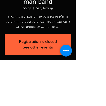
man band
Sat, Nov 19
  |  
קלצ'ר
דורצ'ין נע בין פולק עדין לרוקנרול ודלתא בלוז
הגיטרה, והלב על מפוחית ושירה.
Registration is closed
See other events
-
Nov 19, 2022, 9:30 PM
קלצ'ר, Rothschild St 60, Rishon LeTsiyon,
Israel
BAJA-WOO PRODUCTION LTD
Address רוטשילד 60