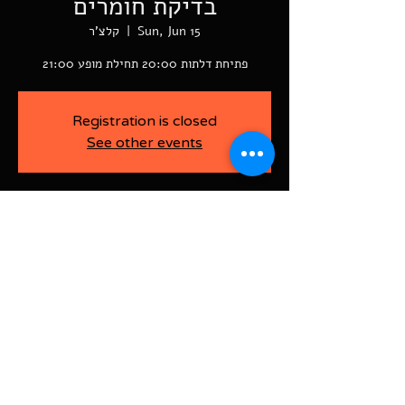
בדיקת חומרים
Sun, Jun 15
  |  
קלצ'ר
פתיחת דלתות 20:00 תחילת מופע 21:00
Registration is closed
See other events
-
Jun 15, 2025, 9:00 PM
קלצ'ר, רוטשילד פינת ז'בוטינסקי ראשל"צ
BAJA-WOO PRODUCTION LTD
Address רוטשילד 60
ראשון לציון, ישראל
7526916
Israel
03-9666141
ביטול כרטיסים עד 7 ימים לפני
האירוע בדמי ביטול של 10%.