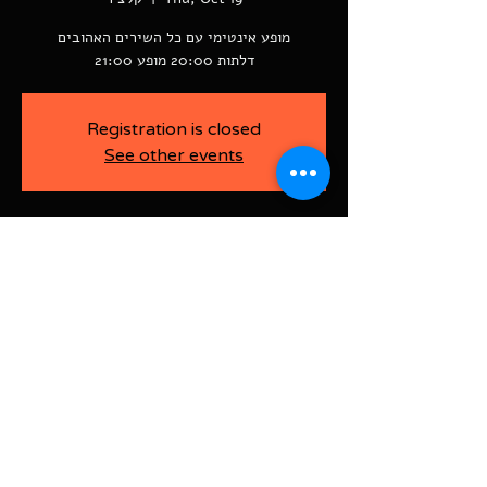
דלתות 20:00 מופע 21:00
Registration is closed
See other events
-
Oct 19, 2023, 8:00 PM
קלצ'ר, רוטשילד פינת ז'בוטינסקי ראשל"צ
BAJA-WOO PRODUCTION LTD
Address רוטשילד 60
ראשון לציון, ישראל
7526916
Israel
03-9666141
ביטול כרטיסים עד 7 ימים לפני
האירוע בדמי ביטול של 10%.
תקנון אתר | הצהרת נגישות