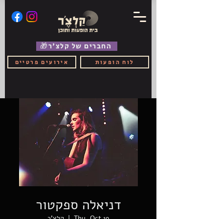
🎁החברים של קלצ'ר
לוח הופעות
אירועים פרטיים
דניאלה ספקטור
Thu, Oct 19
  |  
קלצ'ר