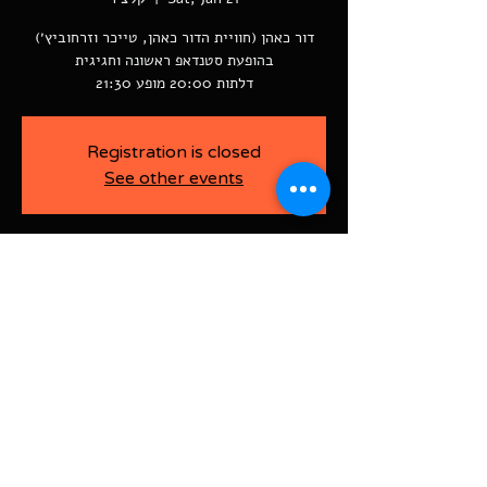
דור כאהן (חוויית הדור כאהן, טייכר וזרחוביץ׳)
דלתות 20:00 מופע 21:30
Registration is closed
See other events
-
Jan 21, 2023, 9:30 PM
קלצ'ר, רוטשילד 60
BAJA-WOO PRODUCTION LTD
Address רוטשילד 60
ראשון לציון, ישראל
7526916
Israel
03-9666141
ביטול כרטיסים עד 7 ימים לפני
האירוע בדמי ביטול של 10%.