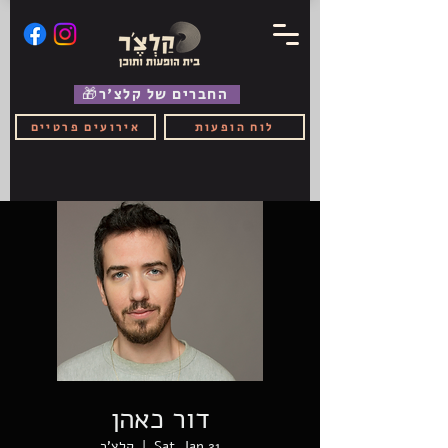
🎁החברים של קלצ'ר
לוח הופעות
אירועים פרטיים
דור כאהן
Sat, Jan 21
  |  
קלצ'ר