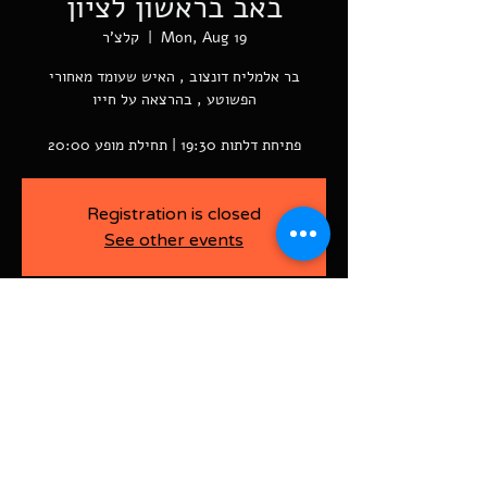
באב בראשון לציון
Mon, Aug 19
  |  
קלצ'ר
בר אלמליח דונצוב , האיש שעומד מאחורי
פתיחת דלתות 19:30 | תחילת מופע 20:00
Registration is closed
See other events
-
Aug 19, 2024, 7:30 PM
קלצ'ר, רוטשילד פינת ז'בוטינסקי ראשל"צ
BAJA-WOO PRODUCTION LTD
Address רוטשילד 60