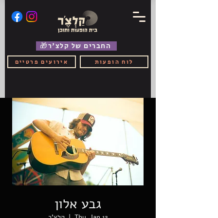
🎁החברים של קלצ'ר
לוח הופעות
אירועים פרטיים
גבע אלון
Thu, Jan 12
  |  
קלצ'ר