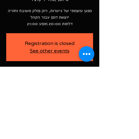
מפגן עוצמתי של גיטרות, רוק פולק משובח וחוויה
דלתות 20:00 מופע 21:00
Registration is closed
See other events
-
Jan 12, 2023, 9:00 PM
קלצ'ר, רוטשילד 60
BAJA-WOO PRODUCTION LTD
Address רוטשילד 60
ראשון לציון, ישראל
7526916
Israel
03-9666141
ביטול כרטיסים עד 7 ימים לפני
האירוע בדמי ביטול של 10%.