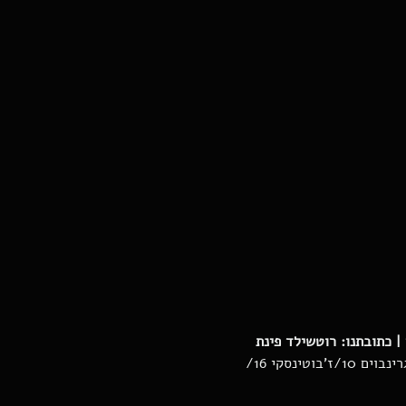
| כתובתנו: רוטשילד פינת 
  חניונים סמוכים בתשלום: חניון הפועל רח' רוטשילד 62/ חניון היכל התרבות רח' גרינבוים 10/ז'בוטינסקי 16/ 