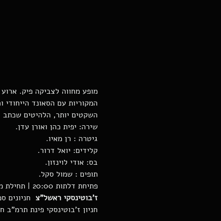
מופע מחווה לצביקה פיק. ארוע
המקוריות עם הסאונד הייחודי ו
השקטים יותר, הלהיטים שכתב ל
שירה: יפית כהן ואורן עדן.
גיטרה : רן מאיו.
קלידים: יואל דרור.
בס: אודי לוינזון.
תופים : שמול סקל.
פתיחת דלתות 20:00 | תחילת מופע 21:00 | במקום ניתן להזמין אוכל ושתייה  
ז'בוטינסקי ראשל"צ
חניון ז'בוטינסקי פינת תרמ"ב ח