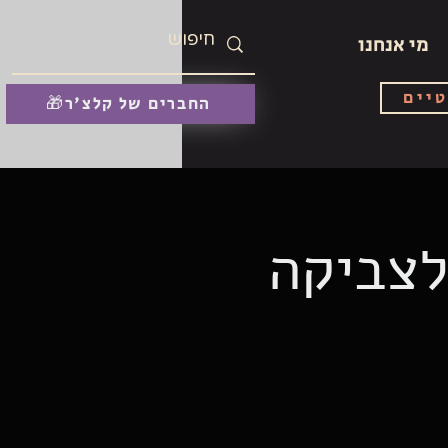
מי אנחנו
טיים
🎁החברים של קלצ'ר
לצביקה