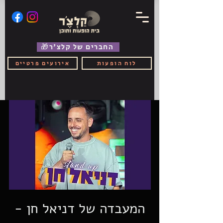
🎁החברים של קלצ'ר
לוח הופעות
אירועים פרטיים
המעבדה של דניאל חן -