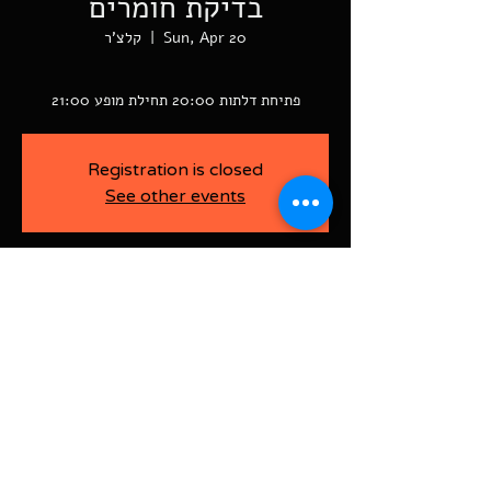
בדיקת חומרים
Sun, Apr 20
  |  
קלצ'ר
פתיחת דלתות 20:00 תחילת מופע 21:00
Registration is closed
See other events
-
Apr 20, 2025, 9:00 PM
קלצ'ר, רוטשילד פינת ז'בוטינסקי ראשל"צ
BAJA-WOO PRODUCTION LTD
Address רוטשילד 60
ראשון לציון, ישראל
7526916
Israel
03-9666141
ביטול כרטיסים עד 7 ימים לפני