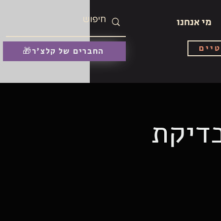
מי אנחנו
טיים
🎁החברים של קלצ'ר
בדיקת