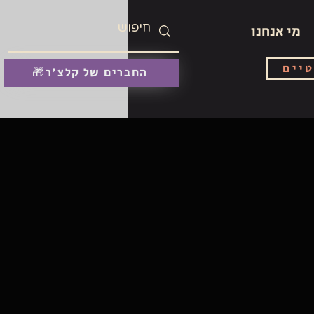
מי אנחנו
טיים
🎁החברים של קלצ'ר