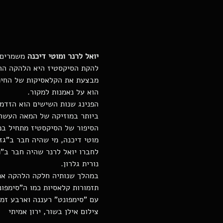
יואל
לרנר
ומוטי
דיכנה
 משמרים 
להקת הסיקסטיז היא הלהקה הר
מבצעת את הקלאסיקות של החיפו
הוא על נאמנות למקור.
הפנינג שנות השישים הוא הזדמ
ביותר במוזיקה של המאה העשרי
הסיפור של הסיקסטיז מתחיל במ
מוטי דיכנה, מי שהיה חבר ב"גזו
לחברו יואל לרנר שהיה חבר ב"פ
נורית גלרון.
במהלך שנותיה חלקה הלהקה את 
תזמורות קלאסיות כמו ה"סימפו
עם "סימפונט" רעננה וארבע זמר
צילום אילן בשור, ירון אמיתי