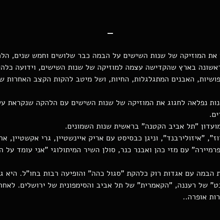
-
את המוזיקה של שנות השישים על הבמה כבר שלושים וחמש שנים, הלה
אשונה בארץ שהקדישה עצמה למוזיקה של שנות השישים, וידועה כלהק
שיות, האבנים המתגלגלות, החיות, ושל מיטב להקות הקצב האחרות 
נות נפלאה לחגוג את המוזיקה של שנות השישים עם הלהקה שנקראת ע
ם.
ועדון "תל אביב הקטנה" בראשית שנות השמונים.
ז", "איזולירבנד", וניגן כבסיסט עם אריק איינשטיין, גרי אקשטיין, אר
רמיירה" עם מזי כהן ואבנר כנר, סולן השיר המיתולוגי "אני עומד על ה
הבמה עם אגדות רוק כלהקת "סגול כהה" והופיעה רבות בחו"ל. היא גם
נט" של רעננה, "הקאמרית" של תל אביב והסימפונית של ירושלים. לאח
ות אופרה..