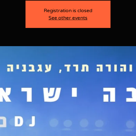
Registration is closed
See other events