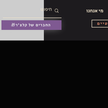
מי אנחנו
טיים
🎁החברים של קלצ'ר