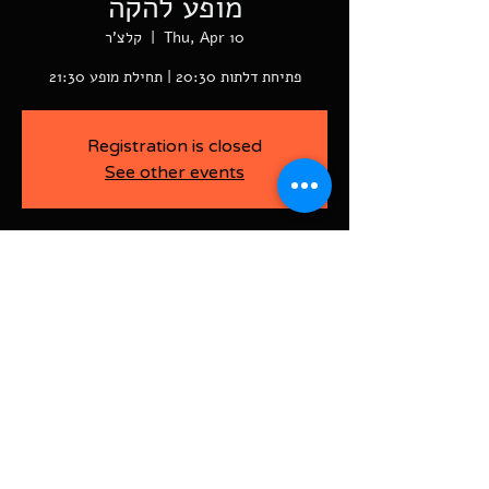
מופע להקה
Thu, Apr 10
  |  
קלצ'ר
פתיחת דלתות 20:30 | תחילת מופע 21:30
Registration is closed
See other events
-
Apr 10, 2025, 9:30 PM
קלצ'ר, רוטשילד פינת ז'בוטינסקי ראשל"צ
BAJA-WOO PRODUCTION LTD
Address רוטשילד 60
ראשון לציון, ישראל
7526916
Israel
03-9666141
ביטול כרטיסים עד 7 ימים לפני
האירוע בדמי ביטול של 10%.