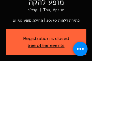
מופע להקה
Thu, Apr 10
  |  
קלצ'ר
פתיחת דלתות 20:30 | תחילת מופע 21:30
Registration is closed
See other events
-
Apr 10, 2025, 9:30 PM
קלצ'ר, רוטשילד פינת ז'בוטינסקי ראשל"צ
BAJA-WOO PRODUCTION LTD
Address רוטשילד 60
ראשון לציון, ישראל
7526916
Israel
03-9666141
ביטול כרטיסים עד 7 ימים לפני
האירוע בדמי ביטול של 10%.