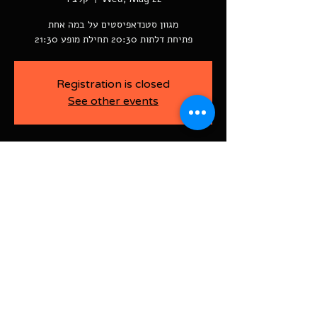
פתיחת דלתות 20:30 תחילת מופע 21:30
Registration is closed
See other events
-
May 22, 2024, 8:30 PM
קלצ'ר, רוטשילד פינת ז'בוטינסקי ראשל"צ
BAJA-WOO PRODUCTION LTD
Address רוטשילד 60
ראשון לציון, ישראל
7526916
Israel
03-9666141
ביטול כרטיסים עד 7 ימים לפני
האירוע בדמי ביטול של 10%.
תקנון אתר | הצהרת נגישות