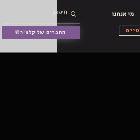
מי אנחנו
טיים
🎁החברים של קלצ'ר