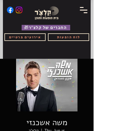
🎁החברים של קלצ'ר
לוח הופעות
אירועים פרטיים
משה אשכנזי
Thu, Jun 15
  |  
קלצ'ר