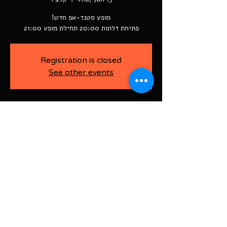
פתיחת דלתות 20:00 תחילת מופע 21:00
Registration is closed
See other events
-
Jun 15, 2023, 9:00 PM
קלצ'ר, רוטשילד 60
BAJA-WOO PRODUCTION LTD
Address רוטשילד 60
ראשון לציון, ישראל
7526916
Israel
03-9666141
ביטול כרטיסים עד 7 ימים לפני
האירוע בדמי ביטול של 10%.
תקנון אתר | הצהרת נגישות