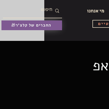
מי אנחנו
טיים
🎁החברים של קלצ'ר
אפ