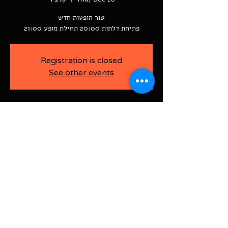
פתיחת דלתות 20:00 תחילת מופע 21:00
Registration is closed
See other events
-
Dec 28, 2023, 9:00 PM
קלצ'ר, רוטשילד פינת ז'בוטינסקי ראשל"צ
BAJA-WOO PRODUCTION LTD
Address רוטשילד 60
ראשון לציון, ישראל
7526916
Israel
03-9666141
ביטול כרטיסים עד 7 ימים לפני
האירוע בדמי ביטול של 10%.
תקנון אתר | הצהרת נגישות