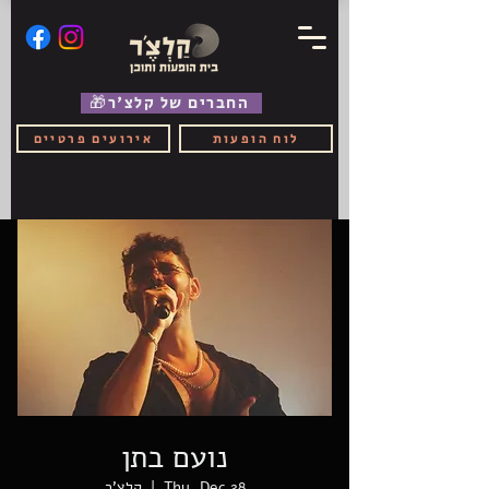
🎁החברים של קלצ'ר
לוח הופעות
אירועים פרטיים
נועם בתן
Thu, Dec 28
  |  
קלצ'ר