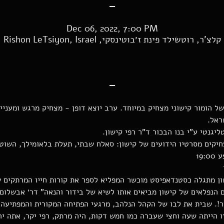
-
Dec 06, 2022, 7:00 PM
קלצ'ר, רוטשילד פינת ז׳בוטינסקי, Rishon LeTsiyon, Israel
-
 הומור קישוני מצחיק במיוחד. ערב יוצא דופן - מצחיק מרגש ומעניין,
ראל.
ליגנטי ע"י בנו הבכור ד"ר רפי קישון.
יקים מסרטיו הידועים של קישון: סאלח שבתי, תעלת בלאומילך, השוטר
 
שון מתגלה כסטנדאפיסט מוכשר המפליא לספר את קורות חייו המרתקים ש
הנפלאים של קישון מביאים אותו לשיא של בידור והנאה" דר׳ אבשלום 
!. שבית את לבו של הקהל הנלהב, מרגעי הפתיחה המקורית והמפתיעה, 
זו הייתה שעה וחצי שעברה כמו חמש דקות, היה מרתק, רפי יקר, אתה י