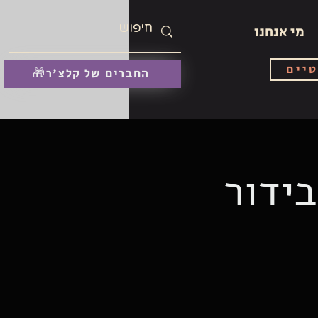
מי אנחנו
טיים
🎁החברים של קלצ'ר
בידור