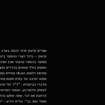
אפרים קישון חוזר לבמה בערב של
קישון – גדול יוצרי ההומור ביש
מסופר בהומור קישוני אנין ואינט
המופע כולל קטעים נהדרים ומצח
פתיחת דלתות 18:00 תחילת מופע 19:00 
מופע ישיבה על בסיס מקום פנוי
מדברי הביקורת : "ד"ר רפי קי
לצחוק ולהתרגש, וקטעי הסרטים 
הרחבת את לבי. אתה שחקן נהדר
מאוד גאה בך״. נורית הירש : ״