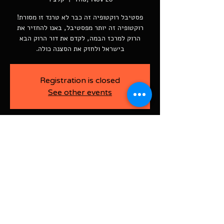
רוקטופיה זה יותר מפסטיבל, באנו להחזיר את
הרוק למרכז הבמה, לקדם את דור הרוק הבא
בישראל ולחזק את הסצנה כולה.
Registration is closed
See other events
-
Nov 28, 2024, 7:30 PM
קלצ'ר, רוטשילד פינת ז'בוטינסקי ראשל"צ
BAJA-WOO PRODUCTION LTD
Address רוטשילד 60
ראשון לציון, ישראל
7526916
Israel
03-9666141