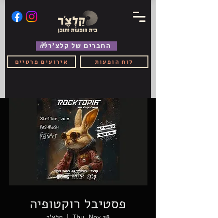
🎁החברים של קלצ'ר
לוח הופעות
אירועים פרטיים
פסטיבל רוקטופיה
Thu, Nov 28
  |  
קלצ'ר