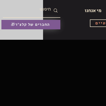
מי אנחנו
טיים
🎁החברים של קלצ'ר