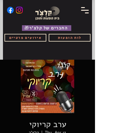
🎁החברים של קלצ'ר
לוח הופעות
אירועים פרטיים
ערב קריוקי
Thu, Apr 13
  |  
קלצ'ר