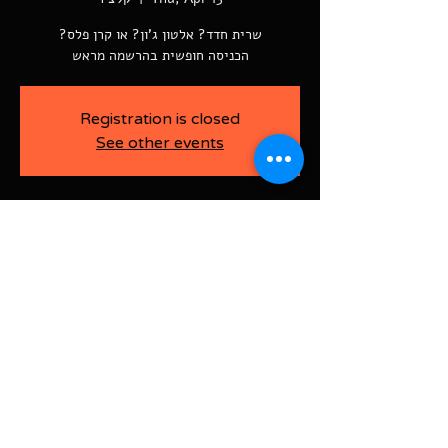
הכניסה חופשית בהרשמה מראש
Registration is closed
See other events
-
Apr 13, 2023, 8:30 PM
קלצ'ר, רוטשילד 60
BAJA-WOO PRODUCTION LTD
Address רוטשילד 60
ראשון לציון, ישראל
7526916
Israel
03-9666141
ביטול כרטיסים עד 7 ימים לפני
האירוע בדמי ביטול של 10%.
תקנון אתר | הצהרת נגישות