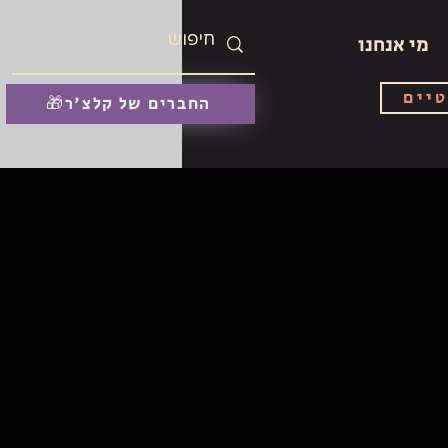
מי אנחנו
טיים
🎁החברים של קלצ'ר