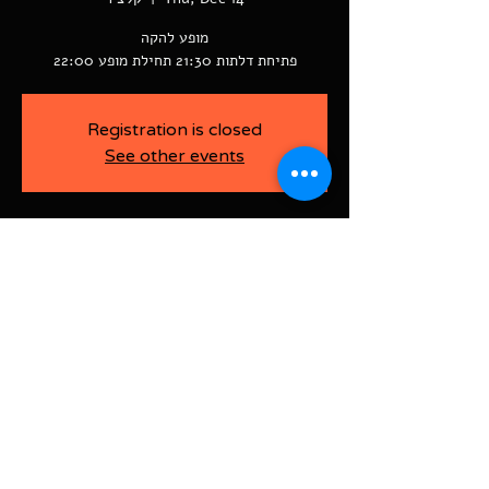
פתיחת דלתות 21:30 תחילת מופע 22:00
Registration is closed
See other events
-
Dec 14, 2023, 10:00 PM
קלצ'ר, רוטשילד פינת ז'בוטינסקי ראשל"צ
BAJA-WOO PRODUCTION LTD
Address רוטשילד 60
ראשון לציון, ישראל
7526916
Israel
03-9666141
ביטול כרטיסים עד 7 ימים לפני
האירוע בדמי ביטול של 10%.
תקנון אתר | הצהרת נגישות