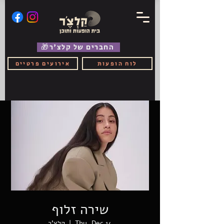
🎁החברים של קלצ'ר
לוח הופעות
אירועים פרטיים
שירה זלוף
Thu, Dec 14
  |  
קלצ'ר