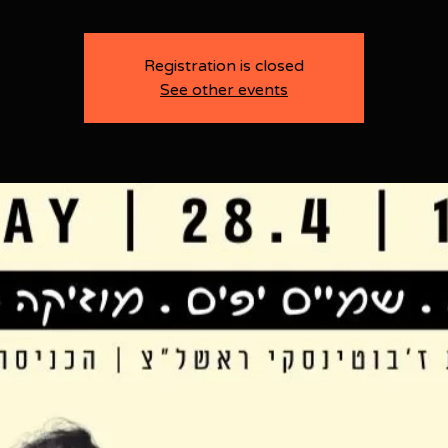
Registration is closed
See other events