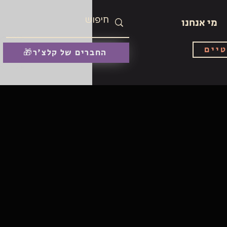
מי אנחנו
טיים
🎁החברים של קלצ'ר