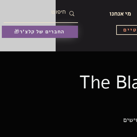
מי אנחנו
טיים
🎁החברים של קלצ'ר
The Bl
ישים