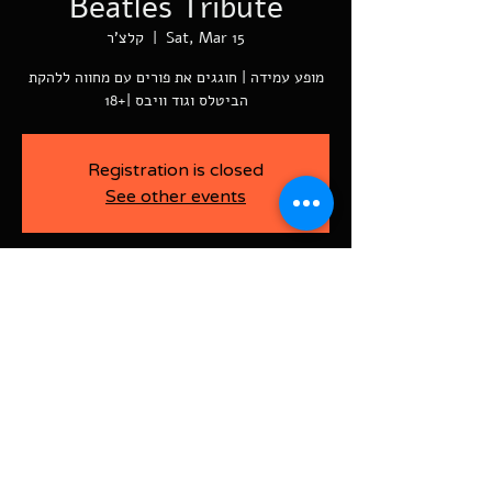
Beatles Tribute
Sat, Mar 15
  |  
קלצ'ר
מופע עמידה | חוגגים את פורים עם מחווה ללהקת
הביטלס וגוד וויבס |+18
Registration is closed
See other events
-
Mar 15, 2025, 9:30 PM
קלצ'ר, רוטשילד פינת ז'בוטינסקי ראשל"צ
BAJA-WOO PRODUCTION LTD
Address רוטשילד 60
ראשון לציון, ישראל
7526916
Israel
03-9666141
ביטול כרטיסים עד 7 ימים לפני