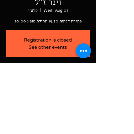
וינר ז"ל
Wed, Aug 07
  |  
קלצ'ר
פתיחת דלתות 19:30 תחילת מופע 20:00
Registration is closed
See other events
-
Aug 07, 2024, 7:30 PM
קלצ'ר, רוטשילד פינת ז'בוטינסקי ראשל"צ
BAJA-WOO PRODUCTION LTD
Address רוטשילד 60
ראשון לציון, ישראל
7526916
Israel
03-9666141
ביטול כרטיסים עד 7 ימים לפני
האירוע בדמי ביטול של 10%.