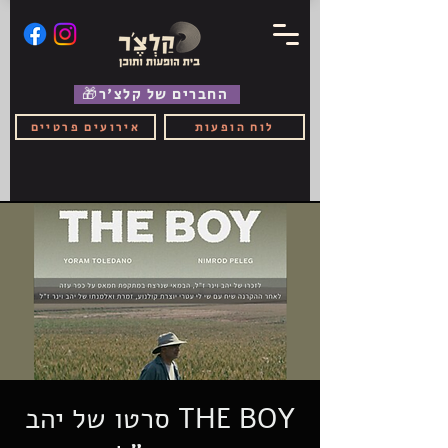
🎁החברים של קלצ'ר
לוח הופעות
אירועים פרטיים
THE BOY סרטו של יהב