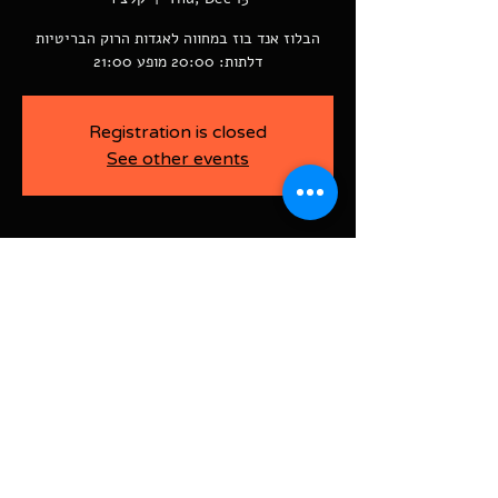
דלתות: 20:00 מופע 21:00
Registration is closed
See other events
-
Dec 15, 2022, 9:00 PM
קלצ'ר, רוטשילד פינת ז׳בוטינסקי, Rishon
LeTsiyon, Israel
BAJA-WOO PRODUCTION LTD
Address רוטשילד 60
ראשון לציון, ישראל
7526916
Israel
03-9666141
ביטול כרטיסים עד 7 ימים לפני
האירוע בדמי ביטול של 10%.