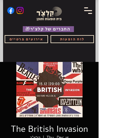
🎁החברים של קלצ'ר
לוח הופעות
אירועים פרטיים
The British Invasion
Thu, Dec 15
  |  
קלצ'ר