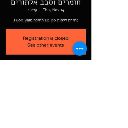
חומרים וסבב אלתורים
Thu, Nov 14
  |  
קלצ'ר
פתיחת דלתות 20:00 תחילת מופע 21:00
Registration is closed
See other events
-
Nov 14, 2024, 8:00 PM
קלצ'ר, רוטשילד פינת ז'בוטינסקי ראשל"צ
BAJA-WOO PRODUCTION LTD
Address רוטשילד 60
ראשון לציון, ישראל
7526916
Israel
03-9666141
ביטול כרטיסים עד 7 ימים לפני
האירוע בדמי ביטול של 10%.