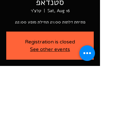
סטנדאפ
Sat, Aug 16
  |  
קלצ'ר
פתיחת דלתות 21:00 תחילת מופע 22:00
Registration is closed
See other events
-
Aug 16, 2025, 10:00 PM
קלצ'ר, רוטשילד פינת ז'בוטינסקי ראשל"צ
BAJA-WOO PRODUCTION LTD
Address רוטשילד 60
ראשון לציון, ישראל
7526916
Israel
03-9666141
ביטול כרטיסים עד 7 ימים לפני
האירוע בדמי ביטול של 10%.