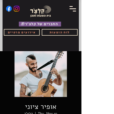
🎁החברים של קלצ'ר
לוח הופעות
אירועים פרטיים
אופיר ציוני
Thu, Nov 10
  |  
קלצ'ר