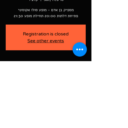
פתיחת דלתות 20:00 תחילת מופע 21:30
Registration is closed
See other events
-
Feb 18, 2023, 9:30 PM
קלצ'ר, רוטשילד פינת ז׳בוטינסקי, Rishon
LeTsiyon, Israel
BAJA-WOO PRODUCTION LTD
Address רוטשילד 60
ראשון לציון, ישראל
7526916
Israel
03-9666141
ביטול כרטיסים עד 7 ימים לפני
האירוע בדמי ביטול של 10%.