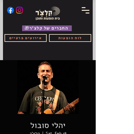
🎁החברים של קלצ'ר
לוח הופעות
אירועים פרטיים
יהלי סובול
Sat, Feb 18
  |  
קלצ'ר