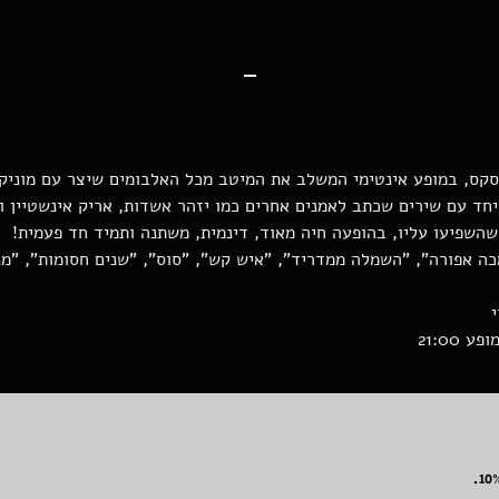
-
ה סקס, במופע אינטימי המשלב את המיטב מכל האלבומים שיצר עם מוניק
 יחד עם שירים שכתב לאמנים אחרים כמו יזהר אשדות, אריק אינשטיין וי
 שהשפיעו עליו, בהופעה חיה מאוד, דינמית, משתנה ותמיד חד פעמית!
כה אפורה", "השמלה ממדריד", "איש קש", "סוס", "שנים חסומות", "מנג