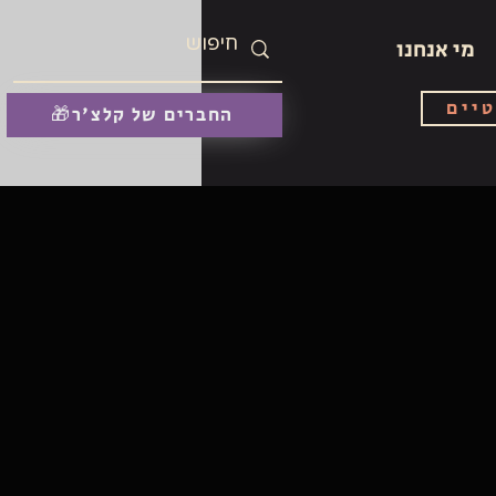
מי אנחנו
טיים
🎁החברים של קלצ'ר