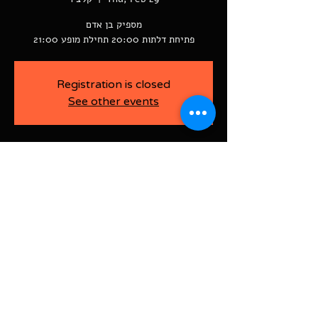
פתיחת דלתות 20:00 תחילת מופע 21:00
Registration is closed
See other events
-
Feb 29, 2024, 9:00 PM
קלצ'ר, רוטשילד פינת ז'בוטינסקי ראשל"צ
BAJA-WOO PRODUCTION LTD
Address רוטשילד 60
ראשון לציון, ישראל
7526916
Israel
03-9666141
ביטול כרטיסים עד 7 ימים לפני
האירוע בדמי ביטול של 10%.
תקנון אתר | הצהרת נגישות