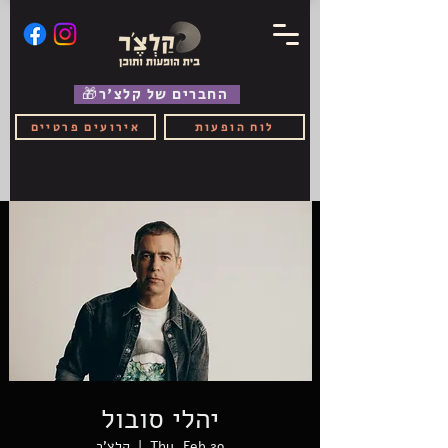
🎁החברים של קלצ'ר
לוח הופעות
אירועים פרטיים
יהלי סובול
Thu, Feb 29
  |  
קלצ'ר