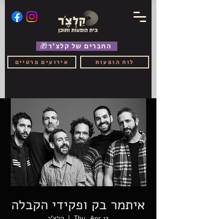
🎁החברים של קלצ'ר
לוח הופעות
אירועים פרטיים
איתמר בק ופקידי הקבלה
Thu, Apr 13
  |  
קלצ'ר