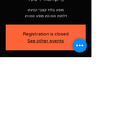
דלתות 20:00 מופע 21:00
Registration is closed
See other events
-
Apr 13, 2023, 9:00 PM
קלצ'ר, רוטשילד 60
BAJA-WOO PRODUCTION LTD
Address רוטשילד 60
ראשון לציון, ישראל
7526916
Israel
03-9666141
ביטול כרטיסים עד 7 ימים לפני
האירוע בדמי ביטול של 10%.
תקנון אתר | הצהרת נגישות