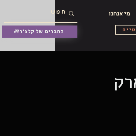
מי אנחנו
טיים
🎁החברים של קלצ'ר
רק